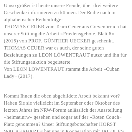
Umso größer ist heute unsere Freude, über drei weitere
Geschenke informieren zu können. Der Reihe nach in
alphabetischer Reihenfolge:
THOMAS GEUER
vom Team Geuer aus Grevenbroich hat
unserer Stiftung die Arbeit »Friedensgebote, Blatt 6«
(2015) von
PROF. GÜNTHER UECKER
geschenkt.
THOMAS GEUER
war es auch, der seine guten
Beziehungen zu
LEON LÖWENTRAUT
nutze und ihn für
die Stiftungsauktion begeisterte.
Von
LEON LÖWENTRAUT
stammt die Arbeit »Cuban
Lady« (2017).
Kommt Ihnen die oben abgebildete Arbeit bekannt vor?
Haben Sie sie vielleicht im September oder Oktober des
letzten Jahres im NRW-Forum anlässlich der Ausstellung
»heimat.nrw« gesehen und sogar auf der »Roten Couch«
Platz genommen? Unser Stiftungsbotschafter
HORST
WACKERBARTH
hat uns in Kooperation mit
JACQUES