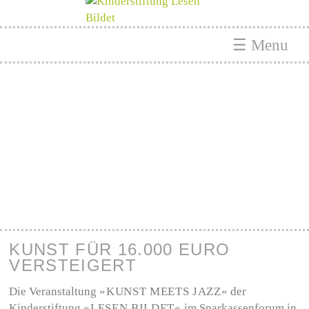
☰ Menu
KUNST FÜR 16.000 EURO
VERSTEIGERT
Die Veranstaltung
»KUNST MEETS JAZZ«
der
Kinderstiftung
»LESEN BILDET«
im Sparkassenforum in