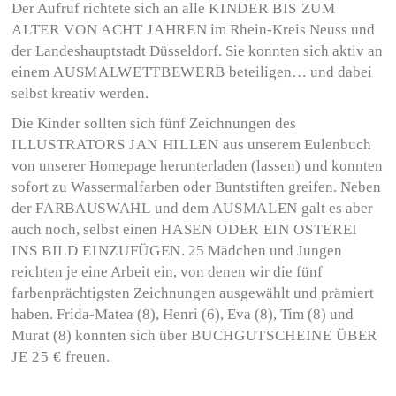
Der Aufruf richtete sich an alle
KINDER BIS ZUM
ALTER VON ACHT JAHREN
im Rhein-Kreis Neuss und
der Landeshauptstadt Düsseldorf. Sie konnten sich aktiv an
einem
AUSMALWETTBEWERB
beteiligen… und dabei
selbst kreativ werden.
Die Kinder sollten sich fünf Zeichnungen des
ILLUSTRATORS JAN HILLEN
aus unserem Eulenbuch
von unserer Homepage herunterladen (lassen) und konnten
sofort zu Wassermalfarben oder Buntstiften greifen. Neben
der
FARBAUSWAHL
und dem
AUSMALEN
galt es aber
auch noch, selbst einen
HASEN ODER EIN OSTEREI
INS BILD EINZUFÜGEN
. 25 Mädchen und Jungen
reichten je eine Arbeit ein, von denen wir die fünf
farbenprächtigsten Zeichnungen ausgewählt und prämiert
haben. Frida-Matea (8), Henri (6), Eva (8), Tim (8) und
Murat (8) konnten sich über
BUCHGUTSCHEINE ÜBER
JE 25 €
freuen.