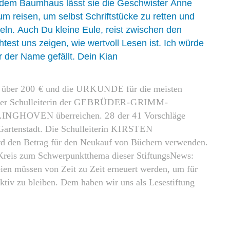
t dem Baumhaus lässt sie die Geschwister Anne
um reisen, um selbst Schriftstücke zu retten und
eln. Auch Du kleine Eule, reist zwischen den
est uns zeigen, wie wertvoll Lesen ist. Ich würde
r der Name gefällt. Dein Kian
über
200 €
und die
URKUNDE
für die meisten
er Schulleiterin der
GEBRÜDER-GRIMM-
LINGHOVEN
überreichen.
28
der
41
Vorschläge
artenstadt. Die Schulleiterin
KIRSTEN
d den Betrag für den Neukauf von Büchern verwenden.
 Kreis zum Schwerpunktthema dieser StiftungsNews:
ien müssen von Zeit zu Zeit erneuert werden, um für
aktiv zu bleiben. Dem haben wir uns als Lesestiftung