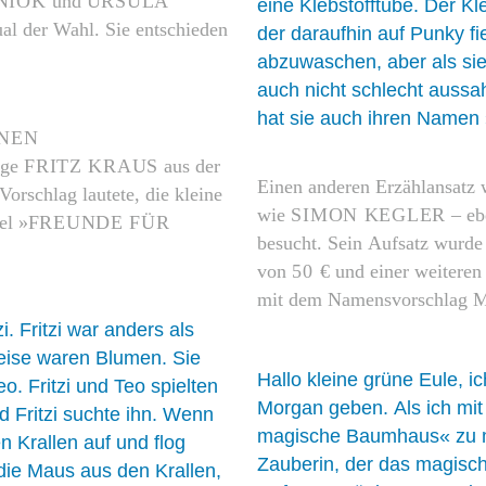
NIOK
und
URSULA
eine Klebstofftube. Der Kl
al der Wahl. Sie entschieden
der daraufhin auf Punky fie
abzuwaschen, aber als sie 
auch nicht schlecht aussah
hat sie auch ihren Namen
NEN
nge
FRITZ KRAUS
aus der
Einen anderen Erzählansatz 
rschlag lautete, die kleine
wie
SIMON KEGLER
– eb
el »
FREUNDE FÜR
besucht. Sein Aufsatz wurde
von
50 €
und einer weitere
mit dem Namensvorschlag
i. Fritzi war anders als
peise waren Blumen. Sie
Hallo kleine grüne Eule,
o. Fritzi und Teo spielten
Morgan geben. Als ich mi
d Fritzi suchte ihn. Wenn
magische Baumhaus« zu mei
n Krallen auf und flog
Zauberin, der das magisch
 die Maus aus den Krallen,