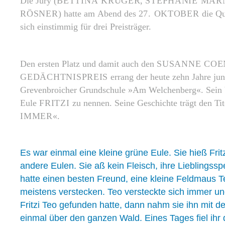
Die Jury (
BETTINA KRÜGER
,
STEPHANIE MAR
RÖSNER
) hatte am Abend des
27. OKTOBER
die Qu
sich einstimmig für drei Preisträger.
Den ersten Platz und damit auch den
SUSANNE COE
GEDÄCHTNISPREIS
errang der heute zehn Jahre ju
Grevenbroicher Grundschule »Am Welchenberg«. Sein Vo
Eule
FRITZI
zu nennen. Seine Geschichte trägt den Tit
IMMER
«.
Es war einmal eine kleine grüne Eule. Sie hieß Fritz
andere Eulen. Sie aß kein Fleisch, ihre Lieblingss
hatte einen besten Freund, eine kleine Feldmaus Te
meistens verstecken. Teo versteckte sich immer un
Fritzi Teo gefunden hatte, dann nahm sie ihn mit de
einmal über den ganzen Wald. Eines Tages fiel ihr