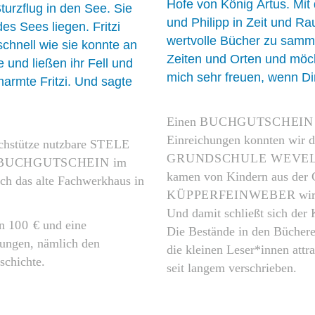
Hofe von König Artus. Mi
Sturzflug in den See. Sie
und Philipp in Zeit und Ra
es Sees liegen. Fritzi
wertvolle Bücher zu samm
hnell wie sie konnte an
Zeiten und Orten und möcht
 und ließen ihr Fell und
mich sehr freuen, wenn Di
marmte Fritzi. Und sagte
Einen
BUCHGUTSCHEIN
Einreichungen konnten wir d
chstütze nutzbare
STELE
GRUNDSCHULE WEVE
BUCHGUTSCHEIN
im
kamen von Kindern aus der G
ich das alte Fachwerkhaus in
KÜPPERFEINWEBER
wir
Und damit schließt sich der
on
100 €
und eine
Die Bestände in den Büchere
Jungen, nämlich den
die kleinen Leser*innen attr
schichte.
seit langem verschrieben.