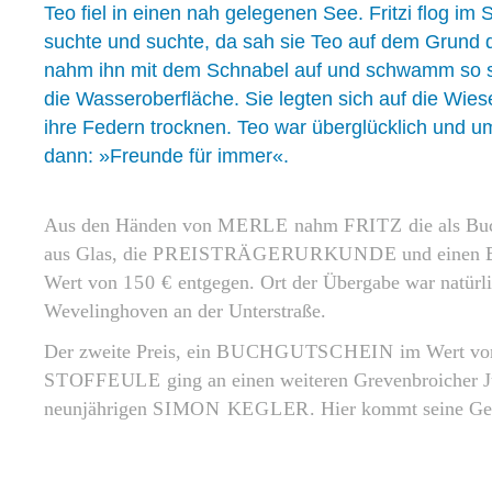
Teo fiel in einen nah gelegenen See. Fritzi flog im 
suchte und suchte, da sah sie Teo auf dem Grund d
nahm ihn mit dem Schnabel auf und schwamm so sc
die Wasseroberfläche. Sie legten sich auf die Wiese
ihre Federn trocknen. Teo war überglücklich und u
dann: »Freunde für immer«.
Aus den Händen von
MERLE
nahm
FRITZ
die als Bu
aus Glas, die
PREISTRÄGERURKUNDE
und einen
Wert von
150 €
entgegen. Ort der Übergabe war natürl
Wevelinghoven an der Unterstraße.
Der zweite Preis, ein
BUCHGUTSCHEIN
im Wert v
STOFFEULE
ging an einen weiteren Grevenbroicher 
neunjährigen
SIMON KEGLER
. Hier kommt seine Ge