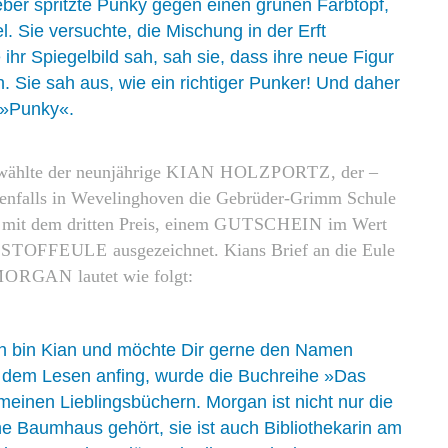
eber spritzte Punky gegen einen grünen Farbtopf,
l. Sie versuchte, die Mischung in der Erft
ihr Spiegelbild sah, sah sie, dass ihre neue Figur
. Sie sah aus, wie ein richtiger Punker! Und daher
 »Punky«.
wählte der neunjährige
KIAN HOLZPORTZ
, der –
enfalls in Wevelinghoven die Gebrüder-Grimm Schule
 mit dem dritten Preis, einem
GUTSCHEIN
im Wert
n
STOFFEULE
ausgezeichnet. Kians Brief an die Eule
MORGAN
lautet wie folgt:
 ich bin Kian und möchte Dir gerne den Namen
t dem Lesen anfing, wurde die Buchreihe »Das
nen Lieblingsbüchern. Morgan ist nicht nur die
e Baumhaus gehört, sie ist auch Bibliothekarin am